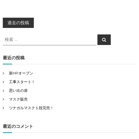
投
過去の投稿
稿
検
検
索
索
ナ
対
象
最近の投稿
:
ビ
新HPオープン
ゲ
工事スタート！
思い出の扉
ー
マスク販売
シ
ツナガルマスク１段完売！
ョ
最近のコメント
ン