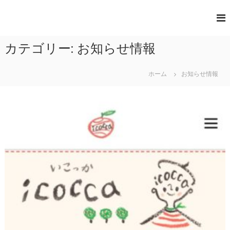
コ
ン
-
コ
テ
ミ
i
ン
ュ
カテゴリー: お知らせ情報
c
ツ
ニ
へ
o
テ
ィ
ス
c
ホーム
お知らせ情報
カ
キ
c
フ
ッ
a
ェ
プ
-
ひ
の
み
な
み