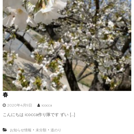
春
2020年4月9日
icocca
こんにちは icocca作り隊です ずい […]
・
・
お知らせ情報
未分類
道のり