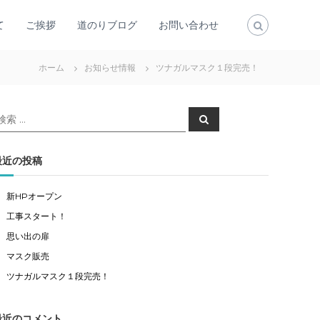
て
ご挨拶
道のりブログ
お問い合わせ
ホーム
お知らせ情報
ツナガルマスク１段完売！
検
検
索
索
対
象
最近の投稿
新HPオープン
工事スタート！
思い出の扉
マスク販売
ツナガルマスク１段完売！
最近のコメント