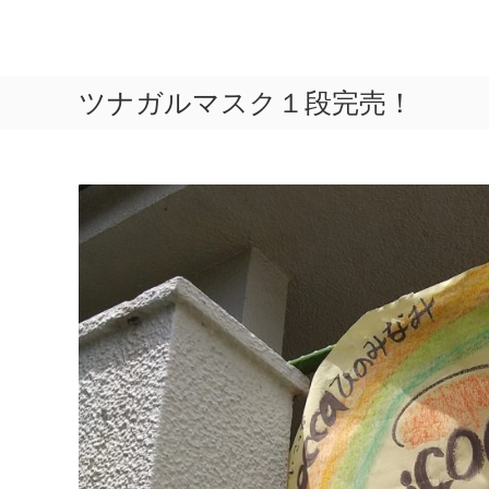
コ
ン
-
コ
テ
i
ミ
ン
ュ
ツナガルマスク１段完売！
c
ツ
ニ
o
へ
テ
ス
c
ィ
キ
c
カ
ッ
a
フ
プ
-
ェ
ひ
の
み
な
み